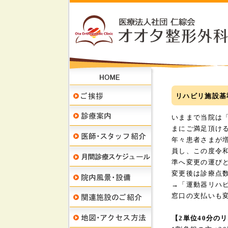
リハビリ施設基
いままで当院は
まにご満足頂け
年々患者さまが
員し、この度令和
準へ変更の運び
変更後は診療点数
→「運動器リハビ
窓口の支払いも
【2単位40分の